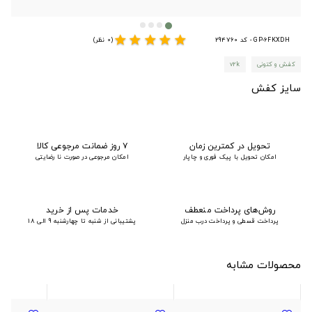
star
star
star
star
star
GP-6FKXDH - کد 294760
(0 نظر)
کفش و کتونی
v2k
سایز کفش
تحویل در کمترین زمان
۷ روز ضمانت مرجوعی کالا
امکان تحویل با پیک فوری و چاپار
امکان مرجوعی در صورت نا رضایتی
روش‌های پرداخت منعطف
خدمات پس از خرید
پرداخت قسطی و پرداخت درب منزل
پشتیبانی از شنبه تا چهارشنبه 9 الی 18
محصولات مشابه