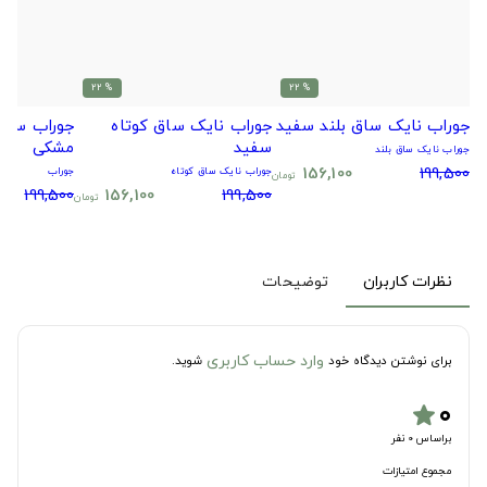
% 22
% 22
جوراب نایک ساق بلند سفید
جوراب نایک ساق کوتاه
جوراب سیتا
سفید
مشکی
جوراب نایک ساق بلند
156,100
199,500
جوراب نایک ساق کوتاه
جوراب
تومان
199,500
156,100
199,500
تومان
نظرات کاربران
توضیحات
وارد حساب کاربری
برای نوشتن دیدگاه خود
شوید.
۰
star
براساس 0 نفر
مجموع امتیازات