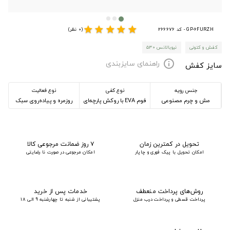
star
star
star
star
star
GP-6FURZH - کد 266676
(0 نظر)
کفش و کتونی
نیوبالانس ۵۳۰
راهنمای سایزبندی
info
سایز کفش
جنس رویه
نوع کفی
نوع فعالیت
مش و چرم مصنوعی
فوم EVA با روکش پارچه‌ای
روزمره و پیاده‌روی سبک
تحویل در کمترین زمان
۷ روز ضمانت مرجوعی کالا
امکان تحویل با پیک فوری و چاپار
امکان مرجوعی در صورت نا رضایتی
روش‌های پرداخت منعطف
خدمات پس از خرید
پرداخت قسطی و پرداخت درب منزل
پشتیبانی از شنبه تا چهارشنبه 9 الی 18