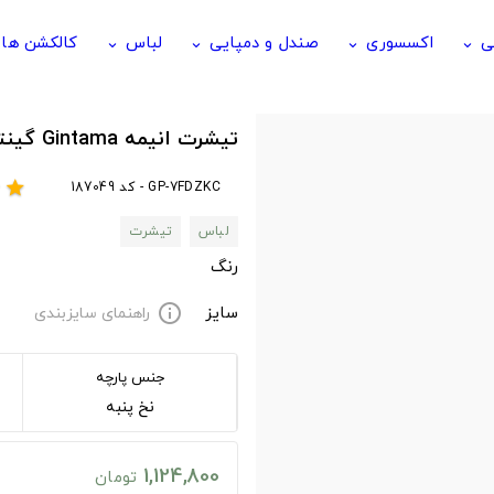
ی
اکسسوری
صندل و دمپایی
لباس
کالکشن ها
keyboard_arrow_down
keyboard_arrow_down
keyboard_arrow_down
keyboard_arrow_down
تیشرت انیمه Gintama گینتاما Dog God
GP-7FDZKC - کد 187049
r
star
لباس
تیشرت
رنگ
سایز
راهنمای سایزبندی
info
جنس پارچه
نخ پنبه
1,124,800
تومان