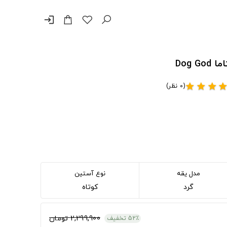
login
(0 نظر)
star
star
star
sta
مدل یقه
نوع آستین
گرد
کوتاه
2,299,900 تومان
52٪ تخفیف