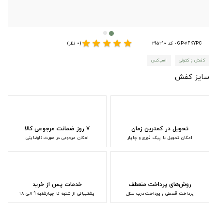
star
star
star
star
star
GP-7FKYPC - کد 295290
(0 نظر)
کفش و کتونی
اسیکس
سایز کفش
تحویل در کمترین زمان
۷ روز ضمانت مرجوعی کالا
امکان تحویل با پیک فوری و چاپار
امکان مرجوعی در صورت نارضایتی
روش‌های پرداخت منعطف
خدمات پس از خرید
پرداخت قسطی و پرداخت درب منزل
پشتیبانی از شنبه تا چهارشنبه 9 الی 18