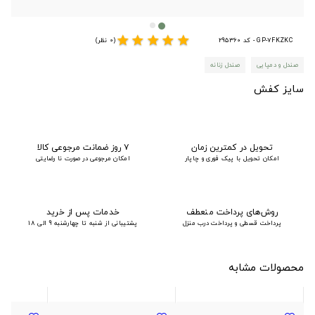
star
star
star
star
star
GP-7FKZKC - کد 295360
(0 نظر)
صندل و دمپایی
صندل زنانه
سایز کفش
تحویل در کمترین زمان
۷ روز ضمانت مرجوعی کالا
امکان تحویل با پیک فوری و چاپار
امکان مرجوعی در صورت نا رضایتی
روش‌های پرداخت منعطف
خدمات پس از خرید
پرداخت قسطی و پرداخت درب منزل
پشتیبانی از شنبه تا چهارشنبه 9 الی 18
محصولات مشابه