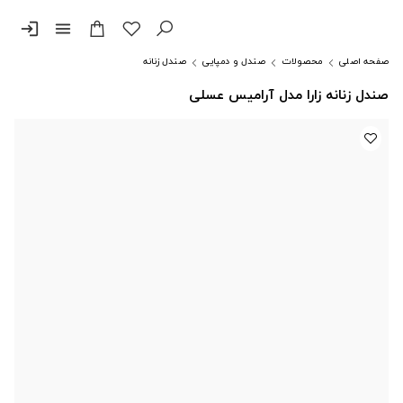
login
menu
صفحه اصلی
محصولات
صندل و دمپایی
صندل زنانه
صندل زنانه زارا مدل آرامیس عسلی