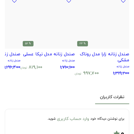
% 52
% 24
صندل زنانه زارا مدل روناک
صندل زنانه مدل نیکا عسلی
صندل زنانه
مشکی
صندل زنانه
صندل زنانه
1,196,400
819,100
1,710,100
صندل زنانه
تومان
997,700
1,319,200
تومان
نظرات کاربران
وارد حساب کاربری
برای نوشتن دیدگاه خود
شوید.
۰
star