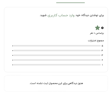
وارد حساب کاربری
برای نوشتن دیدگاه خود
شوید.
۰
star
براساس 0 نفر
مجموع امتیازات
0
5
0
4
0
3
0
2
0
1
هنوز دیدگاهی برای این محصول ثبت نشده است.