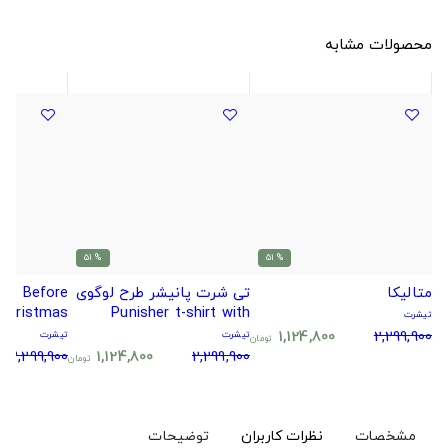
محصولات مشابه
% 51
% 51
متالیکا
تی شرت پانیشر طرح لوگوی
are Before
Punisher t-shirt with
Christmas طرح
تیشرت
Punisher logo design
1,124,800
2,299,900
تیشرت
تیشرت
تومان
2,299,900
1,124,800
2,299,900
تومان
مشخصات
نظرات کاربران
توضیحات