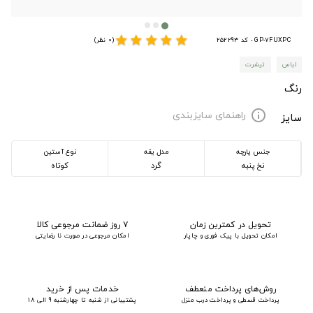
star
star
star
star
star
GP-7FUXPC - کد 252293
(0 نظر)
لباس
تیشرت
رنگ
راهنمای سایزبندی
info
سایز
جنس پارچه
مدل یقه
نوع آستین
نخ پنبه
گرد
کوتاه
تحویل در کمترین زمان
۷ روز ضمانت مرجوعی کالا
امکان تحویل با پیک فوری و چاپار
امکان مرجوعی در صورت نا رضایتی
روش‌های پرداخت منعطف
خدمات پس از خرید
پرداخت قسطی و پرداخت درب منزل
پشتیبانی از شنبه تا چهارشنبه 9 الی 18