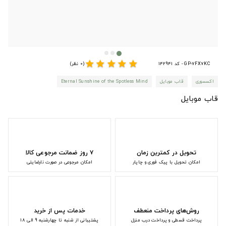
star
star
star
star
star
GP-7FX7KC - کد 142941
(0 نظر)
اکسسوری
قاب موبایل
Eternal Sunshine of the Spotless Mind
قاب موبایل
تحویل در کمترین زمان
۷ روز ضمانت مرجوعی کالا
امکان تحویل با پیک فوری و چاپار
امکان مرجوعی در صورت نارضایتی
روش‌های پرداخت منعطف
خدمات پس از خرید
پرداخت قسطی و پرداخت درب منزل
پشتیبانی از شنبه تا چهارشنبه 9 الی 18