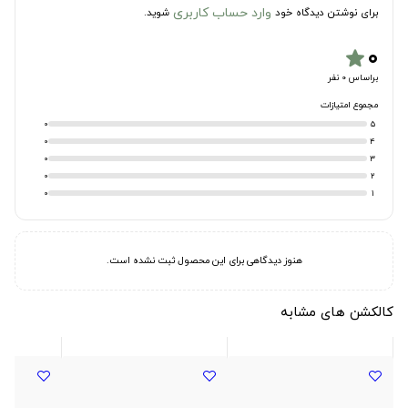
وارد حساب کاربری
برای نوشتن دیدگاه خود
شوید.
۰
star
براساس 0 نفر
مجموع امتیازات
0
5
0
4
0
3
0
2
0
1
هنوز دیدگاهی برای این محصول ثبت نشده است.
کالکشن های مشابه