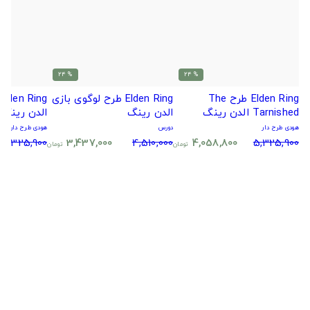
% 24
% 24
Elden Ring طرح The
Elden Ring طرح لوگوی بازی
Tarnished الدن رینگ
الدن رینگ
الدن رینگ
هودی طرح دار
دورس
هودی طرح دار
5,325,900
3,437,000
4,510,000
4,058,800
5,325,900
تومان
تومان