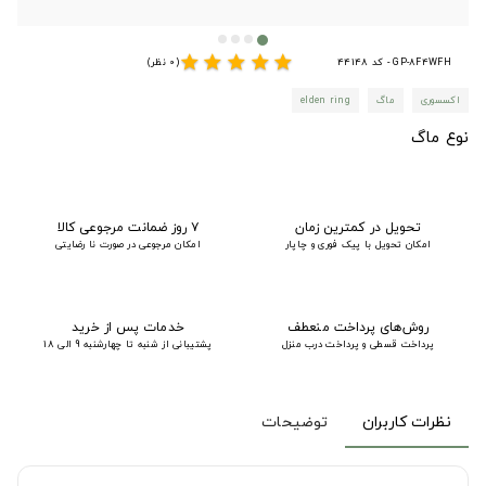
star
star
star
star
star
GP-8F4WFH - کد 44148
(0 نظر)
اکسسوری
ماگ
elden ring
نوع ماگ
تحویل در کمترین زمان
۷ روز ضمانت مرجوعی کالا
امکان تحویل با پیک فوری و چاپار
امکان مرجوعی در صورت نا رضایتی
روش‌های پرداخت منعطف
خدمات پس از خرید
پرداخت قسطی و پرداخت درب منزل
پشتیبانی از شنبه تا چهارشنبه 9 الی 18
نظرات کاربران
توضیحات