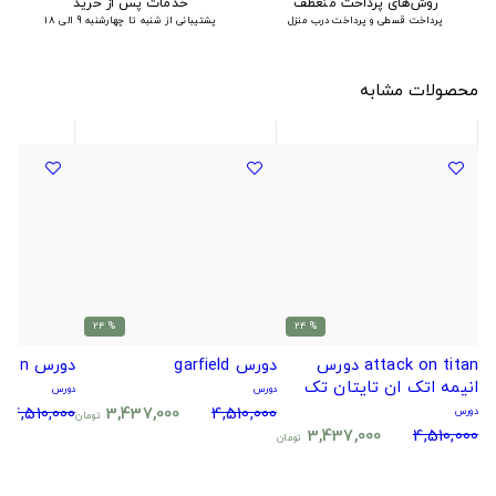
روش‌های پرداخت منعطف
خدمات پس از خرید
پرداخت قسطی و پرداخت درب منزل
پشتیبانی از شنبه تا چهارشنبه 9 الی 18
محصولات مشابه
% 24
% 24
attack on titan دورس
دورس garfield
دورس the boy and heron
انیمه اتک ان تایتان تک
دورس
دورس
سایز
4,510,000
3,437,000
4,510,000
دورس
تومان
3,437,000
4,510,000
تومان