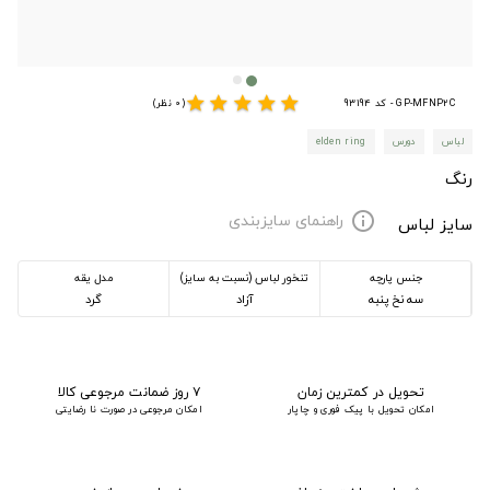
star
star
star
star
star
GP-MFNP2C - کد 93194
(0 نظر)
لباس
دورس
elden ring
رنگ
راهنمای سایزبندی
info
سایز لباس
جنس پارچه
تنخور لباس (نسبت به سایز)
مدل یقه
سه نخ پنبه
آزاد
گرد
تحویل در کمترین زمان
۷ روز ضمانت مرجوعی کالا
امکان تحویل با پیک فوری و چاپار
امکان مرجوعی در صورت نا رضایتی