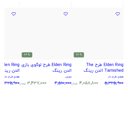
% 24
% 24
Elden Ring طرح The
Elden Ring طرح لوگوی بازی
Tarnished الدن رینگ
الدن رینگ
الدن رینگ
هودی طرح دار
دورس
هودی طرح دار
5,325,900
3,437,000
4,510,000
4,058,800
5,325,900
تومان
تومان