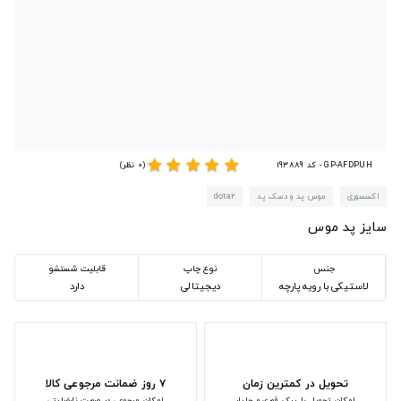
star
star
star
star
star
GP-AFDPUH - کد 193889
(0 نظر)
اکسسوری
موس پد و دسک پد
dota2
سایز پد موس
جنس
نوع چاپ
قابلیت شستشو
لاستیکی با رویه پارچه
دیجیتالی
دارد
تحویل در کمترین زمان
۷ روز ضمانت مرجوعی کالا
امکان تحویل با پیک فوری و چاپار
امکان مرجوعی در صورت نارضایتی