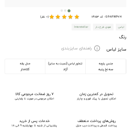
star
star
star
star
star
GP-AFWP7H - کد 119153
(0 نظر)
لباس
هودی طرح دار
Interstellar
رنگ
راهنمای سایزبندی
info
سایز لباس
جنس پارچه
تنخور لباس (نسبت به سایز)
مدل یقه
سه نخ پنبه
آزاد
کلاه‌دار
تحویل در کمترین زمان
۷ روز ضمانت مرجوعی کالا
امکان تحویل با پیک فوری و چاپار
امکان مرجوعی در صورت نا رضایتی
روش‌های پرداخت منعطف
خدمات پس از خرید
پرداخت قسطی و پرداخت درب منزل
پشتیبانی از شنبه تا چهارشنبه 9 الی 18