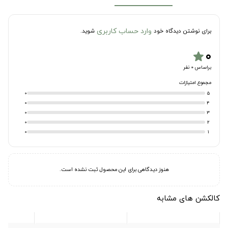
وارد حساب کاربری
برای نوشتن دیدگاه خود
شوید.
۰
star
براساس 0 نفر
مجموع امتیازات
0
5
0
4
0
3
0
2
0
1
هنوز دیدگاهی برای این محصول ثبت نشده است.
کالکشن های مشابه