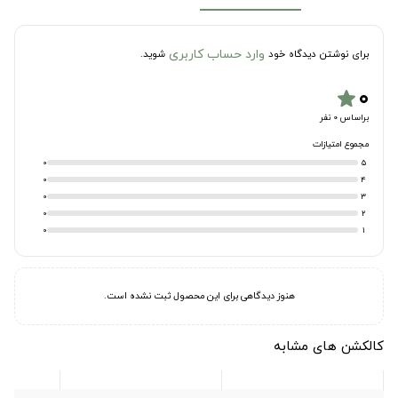
وارد حساب کاربری
برای نوشتن دیدگاه خود
شوید.
۰
star
براساس 0 نفر
مجموع امتیازات
0
5
0
4
0
3
0
2
0
1
هنوز دیدگاهی برای این محصول ثبت نشده است.
کالکشن های مشابه