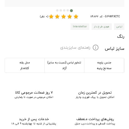
star
star
star
star
star
GP-WFXCTC - کد 119842
(0 نظر)
لباس
هودی طرح دار
Interstellar
رنگ
راهنمای سایزبندی
info
سایز لباس
جنس پارچه
تنخور لباس (نسبت به سایز)
مدل یقه
سه نخ پنبه
آزاد
کلاه‌دار
تحویل در کمترین زمان
۷ روز ضمانت مرجوعی کالا
امکان تحویل با پیک فوری و چاپار
امکان مرجوعی در صورت نا رضایتی
روش‌های پرداخت منعطف
خدمات پس از خرید
پرداخت قسطی و پرداخت درب منزل
پشتیبانی از شنبه تا چهارشنبه 9 الی 18