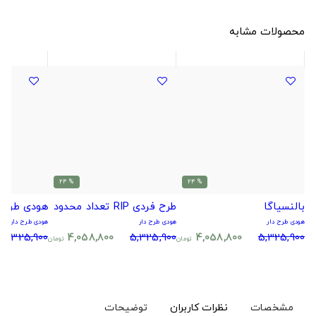
محصولات مشابه
% 24
% 24
بالنسیاگا
طرح فردی RIP تعداد محدود
هودی طرح 
هودی طرح دار
هودی طرح دار
هودی طرح دار
5,325,900
4,058,800
5,325,900
4,058,800
5,325,900
تومان
تومان
مشخصات
نظرات کاربران
توضیحات