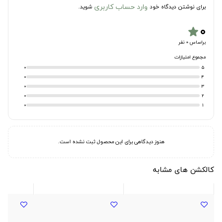
وارد حساب کاربری
برای نوشتن دیدگاه خود
شوید.
۰
star
براساس 0 نفر
مجموع امتیازات
0
5
0
4
0
3
0
2
0
1
هنوز دیدگاهی برای این محصول ثبت نشده است.
کالکشن های مشابه