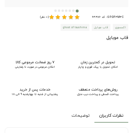
star
star
star
star
star
GP-DF4M4C - کد 64386
(0 نظر)
اکسسوری
قاب موبایل
ghost of tsushima
قاب موبایل
تحویل در کمترین زمان
۷ روز ضمانت مرجوعی کالا
امکان تحویل با پیک فوری و چاپار
امکان مرجوعی در صورت نا رضایتی
روش‌های پرداخت منعطف
خدمات پس از خرید
پرداخت قسطی و پرداخت درب منزل
پشتیبانی از شنبه تا چهارشنبه 9 الی 18
نظرات کاربران
توضیحات