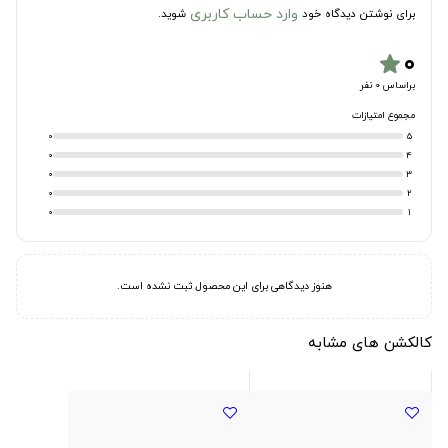
وارد حساب کاربری
برای نوشتن دیدگاه خود
شوید.
۰
star
براساس 0 نفر
مجموع امتیازات
0
5
0
4
0
3
0
2
0
1
هنوز دیدگاهی برای این محصول ثبت نشده است.
کالکشن های مشابه