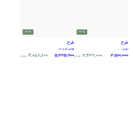
% 24
% 24
طرح
طرح
دورس
هودی طرح دار
4,058,800
5,325,900
3,437,000
4,510,000
تومان
تومان