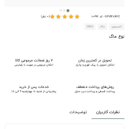
star
star
star
star
star
GP-DF8X4C - کد 10694
(0 نظر)
اکسسوری
ماگ
CSGO
نوع ماگ
تحویل در کمترین زمان
۷ روز ضمانت مرجوعی کالا
امکان تحویل با پیک فوری و چاپار
امکان مرجوعی در صورت نا رضایتی
روش‌های پرداخت منعطف
خدمات پس از خرید
پرداخت قسطی و پرداخت درب منزل
پشتیبانی از شنبه تا چهارشنبه 9 الی 18
نظرات کاربران
توضیحات