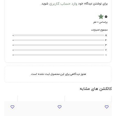
وارد حساب کاربری
برای نوشتن دیدگاه خود
شوید.
۰
star
براساس 0 نفر
مجموع امتیازات
0
5
0
4
0
3
0
2
0
1
هنوز دیدگاهی برای این محصول ثبت نشده است.
کالکشن های مشابه