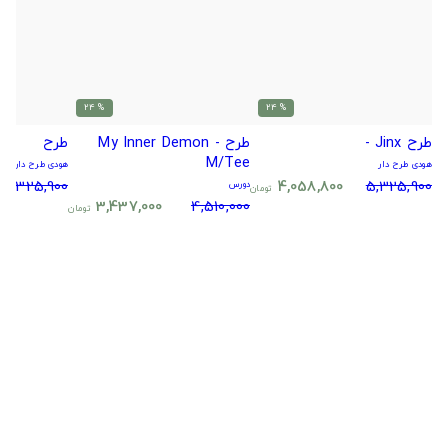
% 24
% 24
طرح Jinx -
طرح My Inner Demon -
طرح
M/Tee
هودی طرح دار
هودی طرح دار
5,325,900
4,058,800
5,325,900
دورس
تومان
3,437,000
4,510,000
تومان