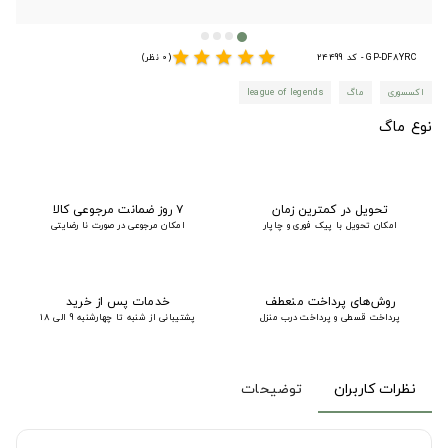
star
star
star
star
star
GP-DF8YRC - کد 24499
(0 نظر)
اکسسوری
ماگ
league of legends
نوع ماگ
تحویل در کمترین زمان
۷ روز ضمانت مرجوعی کالا
امکان تحویل با پیک فوری و چاپار
امکان مرجوعی در صورت نا رضایتی
روش‌های پرداخت منعطف
خدمات پس از خرید
پرداخت قسطی و پرداخت درب منزل
پشتیبانی از شنبه تا چهارشنبه 9 الی 18
نظرات کاربران
توضیحات