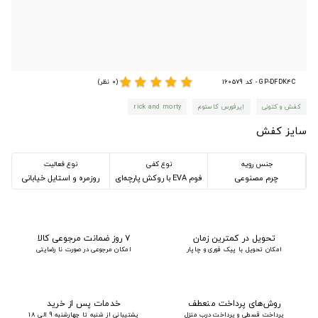
star
star
star
star
star
GP-DFDK4C - کد 160579
(0 نظر)
کفش و کتونی
ایرفورس کاستوم
rick and morty
سایز کفش
جنس رویه
نوع کفی
نوع فعالیت
چرم مصنوعی
فوم EVA با روکش پارچه‌ای
روزمره و استایل خیابانی
تحویل در کمترین زمان
۷ روز ضمانت مرجوعی کالا
امکان تحویل با پیک فوری و چاپار
امکان مرجوعی در صورت نا رضایتی
روش‌های پرداخت منعطف
خدمات پس از خرید
پرداخت قسطی و پرداخت درب منزل
پشتیبانی از شنبه تا چهارشنبه 9 الی 18