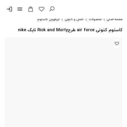
login
menu
صفحه اصلی
محصولات
کفش و کتونی
ایرفورس کاستوم
کاستوم کتونی air force طرحRick and Morty نایک nike