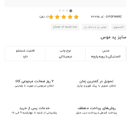
star
star
star
star
star
GP-DFNNRC - کد 76775
(0 نظر)
اکسسوری
موس پد و دسک پد
ghost of tsushima
سایز پد موس
جنس
نوع چاپ
قابلیت شستشو
لاستیکی با رویه پارچه
دیجیتالی
دارد
تحویل در کمترین زمان
۷ روز ضمانت مرجوعی کالا
امکان تحویل با پیک فوری و چاپار
امکان مرجوعی در صورت نا رضایتی
روش‌های پرداخت منعطف
خدمات پس از خرید
پرداخت قسطی و پرداخت درب منزل
پشتیبانی از شنبه تا چهارشنبه 9 الی 18