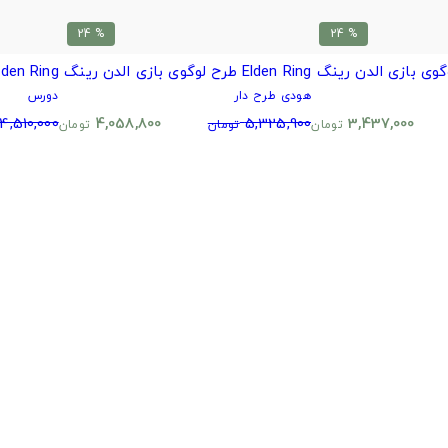
% 24
% 24
Elden Ring طرح لوگوی بازی الدن رینگ
Elden Ring طرح لوگوی الدر
هودی طرح دار
دورس
4,510,000
4,058,800
5,325,900
3,437,000
تومان
تومان
تومان