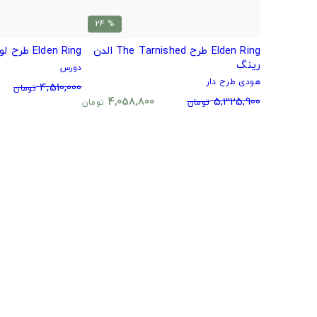
% 24
Elden Ring طرح The Tarnished الدن
Elden Ring طرح لوگوی بازی الدن رینگ
رینگ
دورس
هودی طرح دار
4,510,000
تومان
4,058,800
5,325,900
تومان
تومان