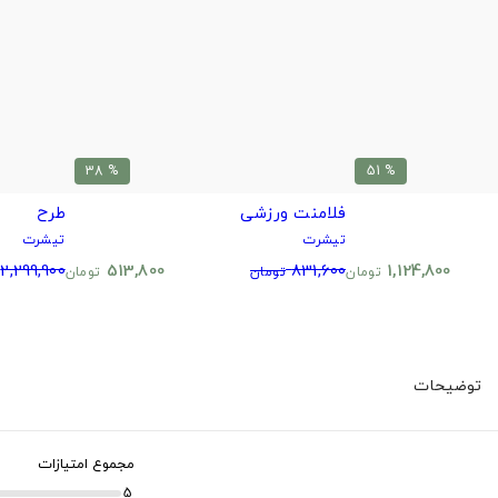
% 38
% 51
فلامنت ورزشی
طرح
تیشرت
تیشرت
2,299,900
513,800
831,600
1,124,800
تومان
تومان
تومان
توضیحات
مجموع امتیازات
5