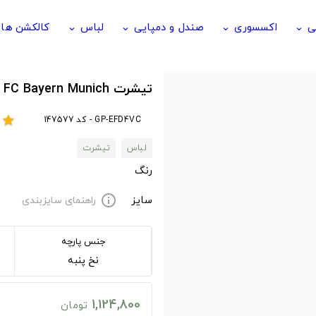
ی
اکسسوری
صندل و دمپایی
لباس
کالکشن ها
keyboard_arrow_down
keyboard_arrow_down
keyboard_arrow_down
keyboard_arrow_down
تیشرت FC Bayern Munich طرح robert lewandowski - goal
GP-EFD4VC - کد 147577
r
star
لباس
تیشرت
رنگ
سایز
راهنمای سایزبندی
info
جنس پارچه
نخ پنبه
1,124,800
تومان