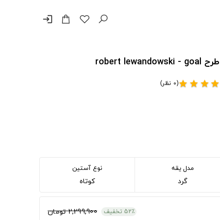
login
(0 نظر)
star
star
star
sta
مدل یقه
نوع آستین
گرد
کوتاه
2,299,900 تومان
52٪ تخفیف