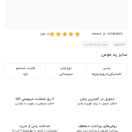
star
star
star
star
star
GP-EFDVFC - کد 163507
(0 نظر)
اکسسوری
موس پد و دسک پد
سایز پد موس
جنس
نوع چاپ
قابلیت شستشو
لاستیکی با رویه پارچه
دیجیتالی
دارد
تحویل در کمترین زمان
۷ روز ضمانت مرجوعی کالا
امکان تحویل با پیک فوری و چاپار
امکان مرجوعی در صورت نا رضایتی
روش‌های پرداخت منعطف
خدمات پس از خرید
پرداخت قسطی و پرداخت درب منزل
پشتیبانی از شنبه تا چهارشنبه 9 الی 18