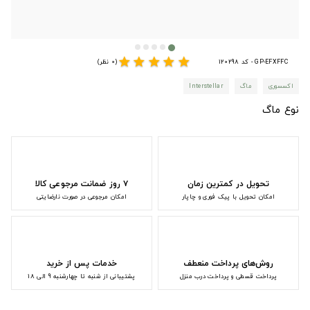
star
star
star
star
star
GP-EFXFFC - کد 120298
(0 نظر)
اکسسوری
ماگ
Interstellar
نوع ماگ
تحویل در کمترین زمان
۷ روز ضمانت مرجوعی کالا
امکان تحویل با پیک فوری و چاپار
امکان مرجوعی در صورت نارضایتی
روش‌های پرداخت منعطف
خدمات پس از خرید
پرداخت قسطی و پرداخت درب منزل
پشتیبانی از شنبه تا چهارشنبه 9 الی 18