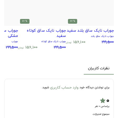
% 22
% 22
جوراب نایک ساق بلند سفید
جوراب نایک ساق کوتاه
جوراب سیتا
سفید
مشکی
جوراب نایک ساق بلند
156,100
199,500
جوراب نایک ساق کوتاه
جوراب
تومان
199,500
156,100
199,500
تومان
نظرات کاربران
وارد حساب کاربری
برای نوشتن دیدگاه خود
شوید.
۰
star
براساس 0 نفر
مجموع امتیازات