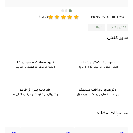
star
star
star
star
star
GP-HFHCWC - کد 295537
(0 نظر)
کفش و کتونی
نیوبالانس
سایز کفش
تحویل در کمترین زمان
۷ روز ضمانت مرجوعی کالا
امکان تحویل با پیک فوری و چاپار
امکان مرجوعی در صورت نا رضایتی
روش‌های پرداخت منعطف
خدمات پس از خرید
پرداخت قسطی و پرداخت درب منزل
پشتیبانی از شنبه تا چهارشنبه 9 الی 18
محصولات مشابه