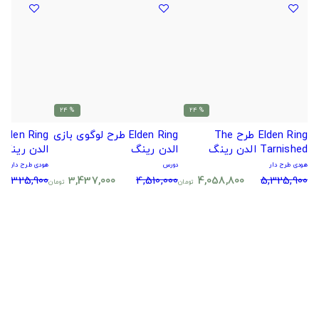
% 24
% 24
Elden Ring طرح The
Elden Ring طرح لوگوی بازی
Tarnished الدن رینگ
الدن رینگ
الدن رینگ
هودی طرح دار
دورس
هودی طرح دار
5,325,900
3,437,000
4,510,000
4,058,800
5,325,900
تومان
تومان