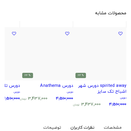
محصولات مشابه
% 24
% 24
spirited away دورس شهر
دورس Anathema
دورس تلما
اشباح تک سایز
دورس
دورس
4,510,000
3,437,000
4,510,000
دورس
تومان
3,437,000
4,510,000
تومان
مشخصات
نظرات کاربران
توضیحات