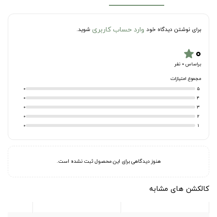
وارد حساب کاربری
برای نوشتن دیدگاه خود
شوید.
۰
star
براساس 0 نفر
مجموع امتیازات
0
5
0
4
0
3
0
2
0
1
هنوز دیدگاهی برای این محصول ثبت نشده است.
کالکشن های مشابه