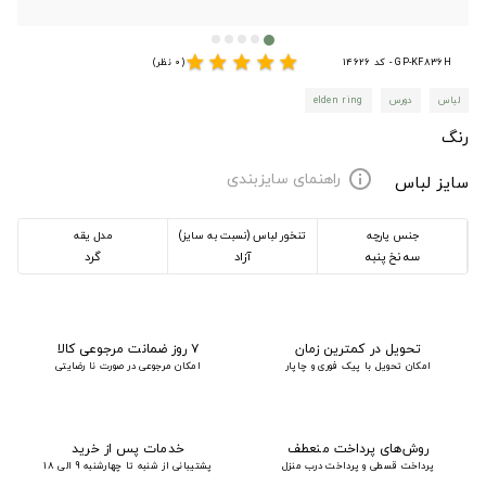
star
star
star
star
star
GP-KF836H - کد 14626
(0 نظر)
لباس
دورس
elden ring
رنگ
راهنمای سایزبندی
info
سایز لباس
جنس پارچه
تنخور لباس (نسبت به سایز)
مدل یقه
سه نخ پنبه
آزاد
گرد
تحویل در کمترین زمان
۷ روز ضمانت مرجوعی کالا
امکان تحویل با پیک فوری و چاپار
امکان مرجوعی در صورت نا رضایتی
روش‌های پرداخت منعطف
خدمات پس از خرید
پرداخت قسطی و پرداخت درب منزل
پشتیبانی از شنبه تا چهارشنبه 9 الی 18