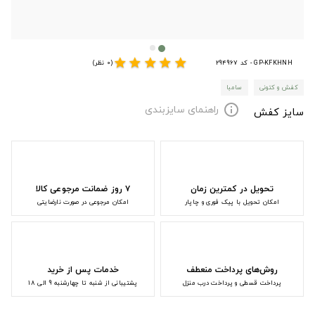
star
star
star
star
star
GP-KFKHNH - کد 294967
(0 نظر)
کفش و کتونی
سامبا
راهنمای سایزبندی
info
سایز کفش
تحویل در کمترین زمان
۷ روز ضمانت مرجوعی کالا
امکان تحویل با پیک فوری و چاپار
امکان مرجوعی در صورت نارضایتی
روش‌های پرداخت منعطف
خدمات پس از خرید
پرداخت قسطی و پرداخت درب منزل
پشتیبانی از شنبه تا چهارشنبه 9 الی 18