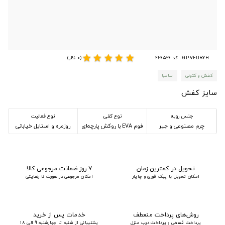
star
star
star
star
star
GP-VFURYH - کد 266556
(0 نظر)
کفش و کتونی
سامبا
سایز کفش
جنس رویه
نوع کفی
نوع فعالیت
چرم مصنوعی و جیر
فوم EVA با روکش پارچه‌ای
روزمره و استایل خیابانی
تحویل در کمترین زمان
۷ روز ضمانت مرجوعی کالا
امکان تحویل با پیک فوری و چاپار
امکان مرجوعی در صورت نا رضایتی
روش‌های پرداخت منعطف
خدمات پس از خرید
پرداخت قسطی و پرداخت درب منزل
پشتیبانی از شنبه تا چهارشنبه 9 الی 18