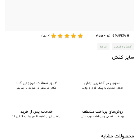
star
star
star
star
star
GP-AFKP7H - کد 295524
(0 نظر)
کفش و کتونی
سامبا
سایز کفش
تحویل در کمترین زمان
۷ روز ضمانت مرجوعی کالا
امکان تحویل با پیک فوری و چاپار
امکان مرجوعی در صورت نا رضایتی
روش‌های پرداخت منعطف
خدمات پس از خرید
پرداخت قسطی و پرداخت درب منزل
پشتیبانی از شنبه تا چهارشنبه 9 الی 18
محصولات مشابه