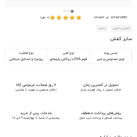
star
star
star
star
star
GP-HFURYC - کد 266543
(0 نظر)
کفش و کتونی
سامبا
سایز کفش
جنس رویه
نوع کفی
نوع فعالیت
چرم مصنوعی و جیر
فوم EVA با روکش پارچه‌ای
روزمره و استایل خیابانی
تحویل در کمترین زمان
۷ روز ضمانت مرجوعی کالا
امکان تحویل با پیک فوری و چاپار
امکان مرجوعی در صورت نا رضایتی
روش‌های پرداخت منعطف
خدمات پس از خرید
پرداخت قسطی و پرداخت درب منزل
پشتیبانی از شنبه تا چهارشنبه 9 الی 18
محصولات مشابه