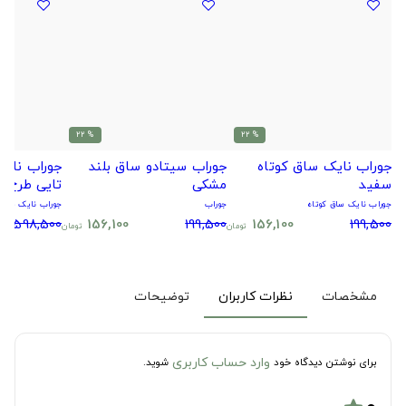
% 22
% 22
جوراب نایک ساق کوتاه
جوراب سیتادو ساق بلند
سفید
مشکی
تایی طرح و
جوراب نایک ساق کوتاه
جوراب
جوراب نایک ساق 
598,500
156,100
199,500
156,100
199,500
تومان
تومان
مشخصات
نظرات کاربران
توضیحات
وارد حساب کاربری
برای نوشتن دیدگاه خود
شوید.