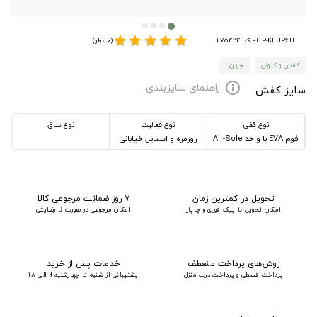
star
star
star
star
star
GP-KFUP6H - کد 275424
(0 نظر)
کفش و کتونی
جردن ۱
راهنمای سایزبندی
info
سایز کفش
نوع کفی
نوع فعالیت
نوع ساق
فوم EVA با واحد Air-Sole
روزمره و استایل خیابانی
تحویل در کمترین زمان
۷ روز ضمانت مرجوعی کالا
امکان تحویل با پیک فوری و چاپار
امکان مرجوعی در صورت نا رضایتی
روش‌های پرداخت منعطف
خدمات پس از خرید
پرداخت قسطی و پرداخت درب منزل
پشتیبانی از شنبه تا چهارشنبه 9 الی 18