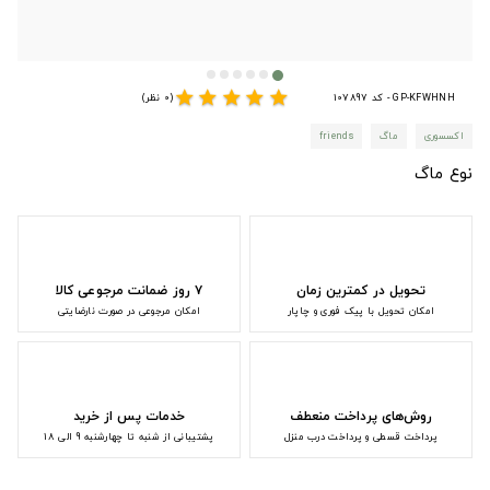
star
star
star
star
star
GP-KFWHNH - کد 107897
(0 نظر)
اکسسوری
ماگ
friends
نوع ماگ
تحویل در کمترین زمان
۷ روز ضمانت مرجوعی کالا
امکان تحویل با پیک فوری و چاپار
امکان مرجوعی در صورت نارضایتی
روش‌های پرداخت منعطف
خدمات پس از خرید
پرداخت قسطی و پرداخت درب منزل
پشتیبانی از شنبه تا چهارشنبه 9 الی 18