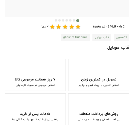
star
star
star
star
star
GP-MF4M2C - کد 65565
(0 نظر)
اکسسوری
قاب موبایل
ghost of tsushima
قاب موبایل
تحویل در کمترین زمان
۷ روز ضمانت مرجوعی کالا
امکان تحویل با پیک فوری و چاپار
امکان مرجوعی در صورت نارضایتی
روش‌های پرداخت منعطف
خدمات پس از خرید
پرداخت قسطی و پرداخت درب منزل
پشتیبانی از شنبه تا چهارشنبه 9 الی 18