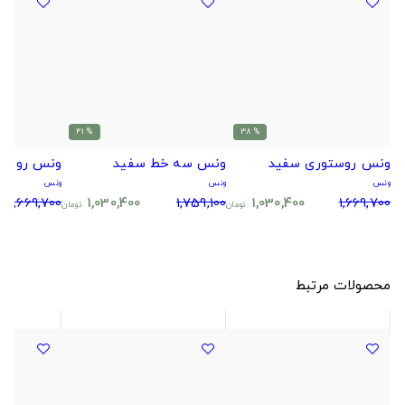
% 41
% 38
ونس روستوری سفید
ونس سه خط سفید
ونس روست
ونس
ونس
ونس
1,669,700
1,030,400
1,759,100
1,030,400
1,669,700
تومان
تومان
محصولات مرتبط