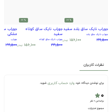
% 22
% 22
جوراب نایک ساق بلند سفید
جوراب نایک ساق کوتاه
جوراب سیتا
سفید
مشکی
جوراب نایک ساق بلند
156,100
199,500
جوراب نایک ساق کوتاه
جوراب
تومان
199,500
156,100
199,500
تومان
نظرات کاربران
وارد حساب کاربری
برای نوشتن دیدگاه خود
شوید.
۰
star
براساس 0 نفر
مجموع امتیازات