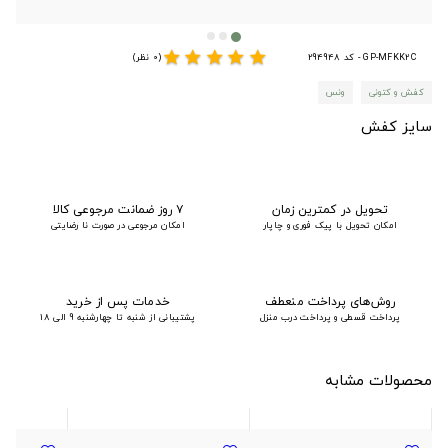
star
star
star
star
star
GP-MFKK2C - کد 294948
(0 نظر)
کفش و کتونی
ونس
سایز کفش
تحویل در کمترین زمان
۷ روز ضمانت مرجوعی کالا
امکان تحویل با پیک فوری و چاپار
امکان مرجوعی در صورت نا رضایتی
روش‌های پرداخت منعطف
خدمات پس از خرید
پرداخت قسطی و پرداخت درب منزل
پشتیبانی از شنبه تا چهارشنبه 9 الی 18
محصولات مشابه