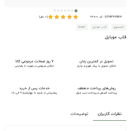
star
star
star
star
star
GP-NF4VMH - کد 62800
(0 نظر)
اکسسوری
قاب موبایل
dota2
قاب موبایل
تحویل در کمترین زمان
۷ روز ضمانت مرجوعی کالا
امکان تحویل با پیک فوری و چاپار
امکان مرجوعی در صورت نا رضایتی
روش‌های پرداخت منعطف
خدمات پس از خرید
پرداخت قسطی و پرداخت درب منزل
پشتیبانی از شنبه تا چهارشنبه 9 الی 18
نظرات کاربران
توضیحات