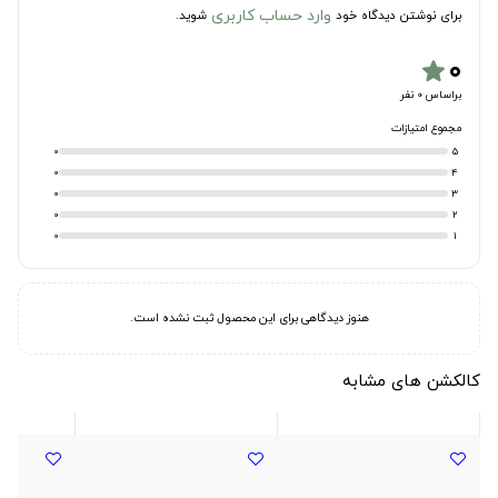
وارد حساب کاربری
برای نوشتن دیدگاه خود
شوید.
۰
star
براساس 0 نفر
مجموع امتیازات
0
5
0
4
0
3
0
2
0
1
هنوز دیدگاهی برای این محصول ثبت نشده است.
کالکشن های مشابه