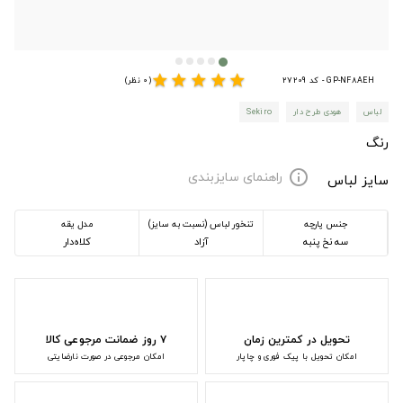
star
star
star
star
star
GP-NF8AEH - کد 27209
(0 نظر)
لباس
هودی طرح دار
Sekiro
رنگ
راهنمای سایزبندی
info
سایز لباس
جنس پارچه
تنخور لباس (نسبت به سایز)
مدل یقه
سه نخ پنبه
آزاد
کلاه‌دار
تحویل در کمترین زمان
۷ روز ضمانت مرجوعی کالا
امکان تحویل با پیک فوری و چاپار
امکان مرجوعی در صورت نارضایتی