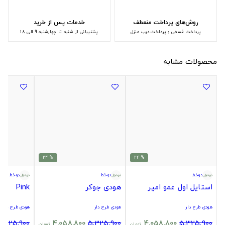
روش‌های پرداخت منعطف
خدمات پس از خرید
پرداخت قسطی و پرداخت درب منزل
پشتیبانی از شنبه تا چهارشنبه 9 الی 18
محصولات مشابه
% 24
% 24
دوخط
دوخط
دوخط
استایل اول عمو امیر
هودی جوکر
Pink
هودی طرح دار
هودی طرح دار
هودی طرح دار
5,325,900
4,058,800
5,325,900
4,058,800
5,325,900
تومان
تومان