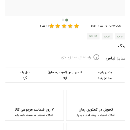
star
star
star
star
star
GP-CFWUCC - کد 105010
(0 نظر)
لباس
دورس
Sekiro
رنگ
راهنمای سایزبندی
info
سایز لباس
جنس پارچه
تنخور لباس (نسبت به سایز)
مدل یقه
سه نخ پنبه
آزاد
گرد
تحویل در کمترین زمان
۷ روز ضمانت مرجوعی کالا
امکان تحویل با پیک فوری و چاپار
امکان مرجوعی در صورت نارضایتی