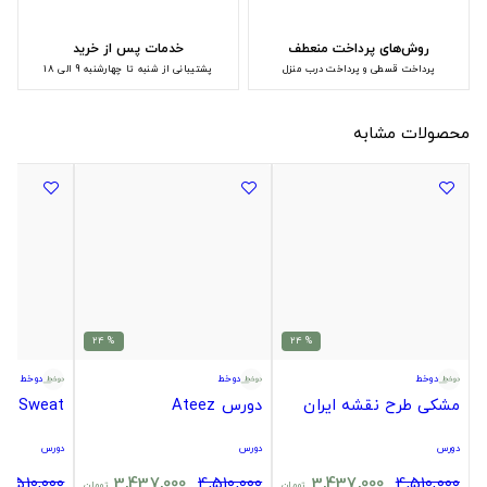
روش‌های پرداخت منعطف
خدمات پس از خرید
پرداخت قسطی و پرداخت درب منزل
پشتیبانی از شنبه تا چهارشنبه 9 الی 18
محصولات مشابه
% 24
% 24
دوخط
دوخط
دوخط
مشکی طرح نقشه ایران
دورس Ateez
Sweat
دورس
دورس
دورس
4,510,000
3,437,000
4,510,000
3,437,000
4,510,000
تومان
تومان