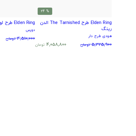
% 24
Elden Ring طرح The Tarnished الدن
Elden Ring طرح لوگوی بازی الدن رینگ
رینگ
دورس
هودی طرح دار
4,510,000
تومان
4,058,800
5,325,900
تومان
تومان