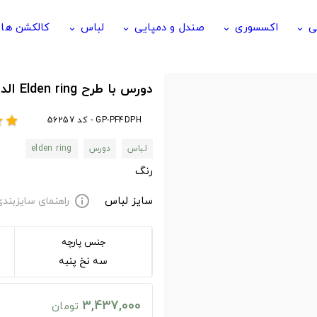
ی
اکسسوری
صندل و دمپایی
لباس
کالکشن ها
keyboard_arrow_down
keyboard_arrow_down
keyboard_arrow_down
keyboard_arrow_down
دورس با طرح Elden ring الدن رینگ
GP-PF4DPH - کد 56257
ar
star
لباس
دورس
elden ring
رنگ
سایز لباس
راهنمای سایزبند
info
جنس پارچه
سه نخ پنبه
3,437,000
تومان