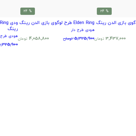
% 24
% 24
Elden Ring طرح لوگوی بازی الدن رینگ
رینگ
هودی طرح دار
هودی طرح د
4,058,800
5,325,900
3,437,000
تومان
تومان
تومان
,325,900