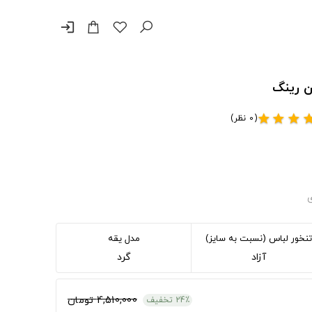
login
(0 نظر)
star
star
star
st
ی
تنخور لباس (نسبت به سایز)
مدل یقه
آزاد
گرد
4,510,000 تومان
24٪ تخفیف