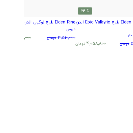
% 24
% 24
ودی Elden Ring طرح Epic Valkyrie الدن
Elden Ring طرح لوگوی الدررینگ
ر
دورس
ار
د
3,437,000
4,510,000
تومان
تومان
0
4,058,800
5
تومان
تومان