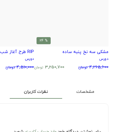
% 24
مشکی سه نخ پنبه ساده
RIP طرح آغاز شب ابدی!
دورس
دورس
4,510,000
3,250,700
4,265,600
تومان
تومان
تومان
مشخصات
نظرات کاربران
برای نوشتن دیدگاه خود
وارد حساب کاربری
شوید.