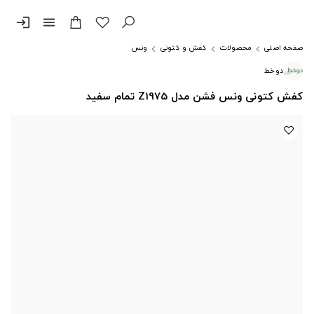
login
menu
صفحه اصلی
محصولات
کفش و کتونی
ونس
دوخط
کفش کتونی ونس فشن مدل Z1975 تمام سفید