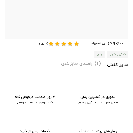
star
star
star
star
star
GP-PFKAKH - کد 295407
(0 نظر)
کفش و کتونی
ونس
راهنمای سایزبندی
info
سایز کفش
تحویل در کمترین زمان
۷ روز ضمانت مرجوعی کالا
امکان تحویل با پیک فوری و چاپار
امکان مرجوعی در صورت نارضایتی
روش‌های پرداخت منعطف
خدمات پس از خرید