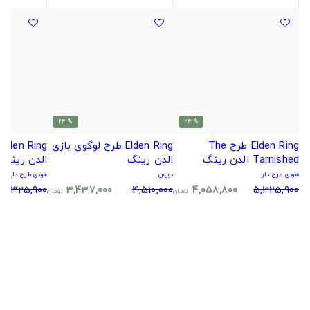
% 24
% 24
Elden Ring طرح The
Elden Ring طرح لوگوی بازی
Tarnished الدن رینگ
الدن رینگ
الدن رینگ
هودی طرح دار
دورس
هودی طرح دار
5,325,900
3,437,000
4,510,000
4,058,800
5,325,900
تومان
تومان