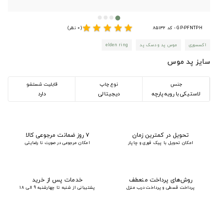
star
star
star
star
star
GP-PFNTPH - کد 85132
(0 نظر)
اکسسوری
موس پد و دسک پد
elden ring
سایز پد موس
جنس
نوع چاپ
قابلیت شستشو
لاستیکی با رویه پارچه
دیجیتالی
دارد
تحویل در کمترین زمان
۷ روز ضمانت مرجوعی کالا
امکان تحویل با پیک فوری و چاپار
امکان مرجوعی در صورت نا رضایتی
روش‌های پرداخت منعطف
خدمات پس از خرید
پرداخت قسطی و پرداخت درب منزل
پشتیبانی از شنبه تا چهارشنبه 9 الی 18