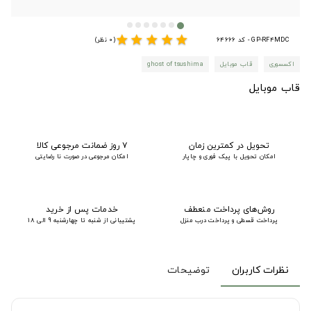
star
star
star
star
star
GP-RF4MDC - کد 64666
(0 نظر)
اکسسوری
قاب موبایل
ghost of tsushima
قاب موبایل
تحویل در کمترین زمان
۷ روز ضمانت مرجوعی کالا
امکان تحویل با پیک فوری و چاپار
امکان مرجوعی در صورت نا رضایتی
روش‌های پرداخت منعطف
خدمات پس از خرید
پرداخت قسطی و پرداخت درب منزل
پشتیبانی از شنبه تا چهارشنبه 9 الی 18
نظرات کاربران
توضیحات