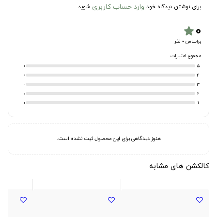
وارد حساب کاربری
برای نوشتن دیدگاه خود
شوید.
۰
star
براساس 0 نفر
مجموع امتیازات
0
5
0
4
0
3
0
2
0
1
هنوز دیدگاهی برای این محصول ثبت نشده است.
کالکشن های مشابه