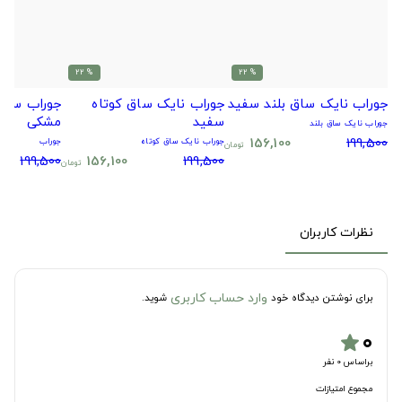
% 22
% 22
جوراب نایک ساق بلند سفید
جوراب نایک ساق کوتاه
جوراب سیتا
سفید
مشکی
جوراب نایک ساق بلند
156,100
199,500
جوراب نایک ساق کوتاه
جوراب
تومان
199,500
156,100
199,500
تومان
نظرات کاربران
وارد حساب کاربری
برای نوشتن دیدگاه خود
شوید.
۰
star
براساس 0 نفر
مجموع امتیازات