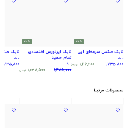
% 30
% 36
نایک فلکس سرمه‌ای آبی
نایک ایرفورس اقتصادی
نایک فلکس
تمام سفید
نایک
نایک
1,735,800
1,116,200
1,735,800
نایک
تومان
1,038,500
1,485,000
تومان
محصولات مرتبط