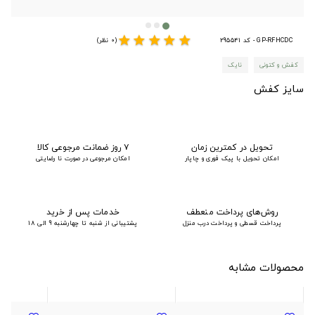
star
star
star
star
star
GP-RFHCDC - کد 295541
(0 نظر)
کفش و کتونی
نایک
سایز کفش
تحویل در کمترین زمان
۷ روز ضمانت مرجوعی کالا
امکان تحویل با پیک فوری و چاپار
امکان مرجوعی در صورت نا رضایتی
روش‌های پرداخت منعطف
خدمات پس از خرید
پرداخت قسطی و پرداخت درب منزل
پشتیبانی از شنبه تا چهارشنبه 9 الی 18
محصولات مشابه