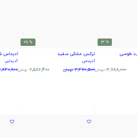
% 25
% 13
د طوسی
ترکس مشکی سفید
ادیداس ش
آدیداس
آدیداس
,840,800
2,586,400
3,470,500
3,788,000
تومان
تومان
تومان