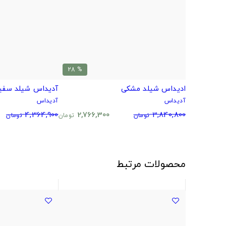
% 28
ادیداس شیلد مشکی
آدیداس شیلد سفی
آدیداس
آدیداس
4,364,900
2,766,300
3,840,800
تومان
تومان
تومان
محصولات مرتبط