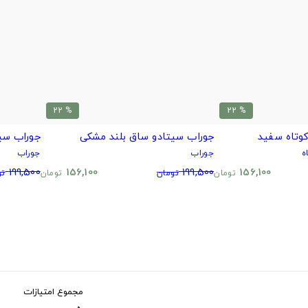
% 22
% 22
وتاه سفید
جوراب سیتادو ساق بلند مشکی
جوراب سی
ه
جوراب
جوراب
199,500
156,100
199,500
156,100
تومان
تومان
تومان
تو
مجموع امتیازات