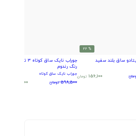
% 20
% 22
تادو ساق بلند سفید
جوراب نایک ساق کوتاه 3 تایی طرح و
ب
رنگ رندوم
م
جوراب نایک ساق کوتاه
0
156,100
مان
تومان
480,500
598,500
تومان
تومان