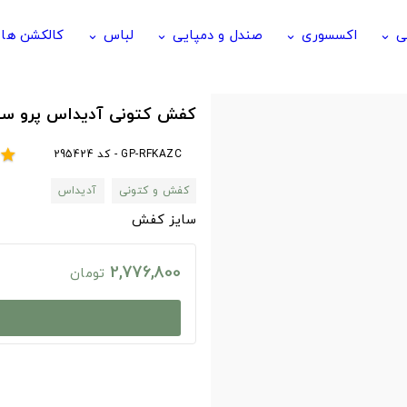
ی
اکسسوری
صندل و دمپایی
لباس
کالکشن ها
keyboard_arrow_down
keyboard_arrow_down
keyboard_arrow_down
keyboard_arrow_down
کفش کتونی آدیداس پرو س
GP-RFKAZC - کد 295424
star
کفش و کتونی
آدیداس
سایز کفش
2,776,800
تومان