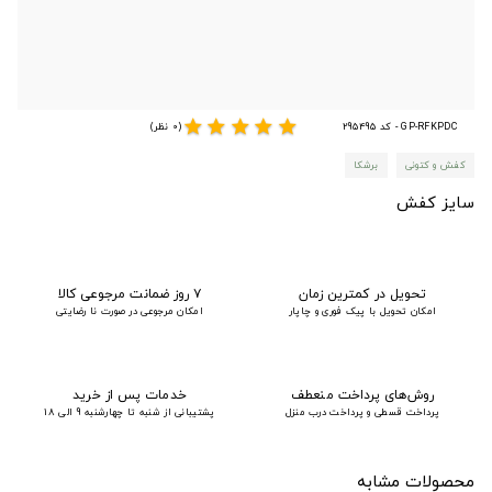
star
star
star
star
star
GP-RFKPDC - کد 295495
(0 نظر)
کفش و کتونی
برشکا
سایز کفش
تحویل در کمترین زمان
۷ روز ضمانت مرجوعی کالا
امکان تحویل با پیک فوری و چاپار
امکان مرجوعی در صورت نا رضایتی
روش‌های پرداخت منعطف
خدمات پس از خرید
پرداخت قسطی و پرداخت درب منزل
پشتیبانی از شنبه تا چهارشنبه 9 الی 18
محصولات مشابه