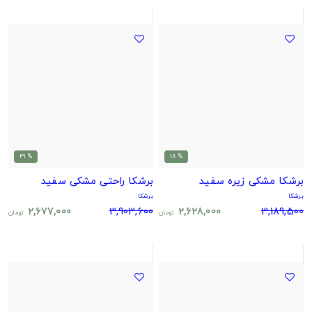
% 31
% 18
برشکا مشکی زیره سفید
برشکا راحتی مشکی سفید
برشکا
برشکا
2,677,000
3,903,600
2,628,000
3,189,500
تومان
تومان