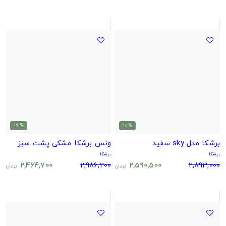
% 17
% 10
برشکا مدل sky سفید
ونس برشکا مشکی پشت سبز
برشکا
برشکا
2,464,700
2,986,200
2,590,500
2,893,000
تومان
تومان