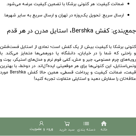
ضمانت کیفیت
: هر
کتونی برشکا
با تضمین کیفیت عرضه می‌شود.
ارسال سریع
: تحویل یک‌روزه در تهران و ارسال سریع به سایر شهرها.
جمع‌بندی: کفش Bershka، استایل مدرن در هر قدم
کتونی برشکا با کیفیت
بیش از یک کفش است؛ نمادی از استایل فست‌فشن
و راحتی که شما را در خیابان، دانشگاه یا دورهمی‌ها متمایز می‌کند. با
رویه‌های چرم مصنوعی، جیر و مش، کفی فوم نرم و مدل‌های اسنیکر، بوت و
نس‌استایل، این
کتونی‌ها
برای هر موقعیتی ایده‌آل‌اند. در دوخط، با بهترین
قیمت، ضمانت کیفیت و پرداخت قسطی، همین حالا
کفش Bershka
مورد
علاقه‌تان را سفارش دهید و استایلی متفاوت تجربه کنید!
list
home
ورود و عضویت
خانه
دسته بندی
سبد خرید