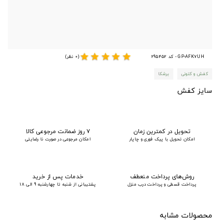
star
star
star
star
star
GP-AFK7UH - کد 295452
(0 نظر)
کفش و کتونی
برشکا
سایز کفش
تحویل در کمترین زمان
۷ روز ضمانت مرجوعی کالا
امکان تحویل با پیک فوری و چاپار
امکان مرجوعی در صورت نا رضایتی
روش‌های پرداخت منعطف
خدمات پس از خرید
پرداخت قسطی و پرداخت درب منزل
پشتیبانی از شنبه تا چهارشنبه 9 الی 18
محصولات مشابه