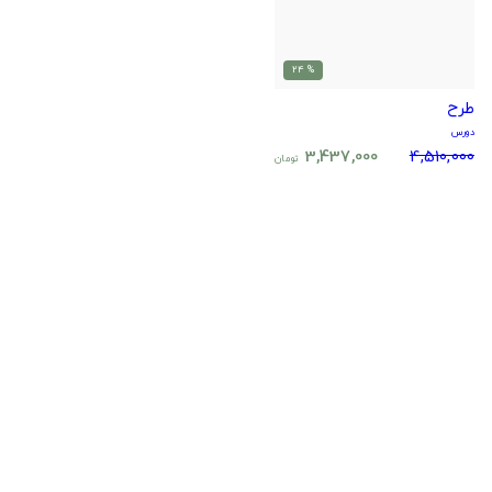
% 24
طرح
دورس
3,437,000
4,510,000
تومان