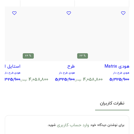
% 24
% 24
هودی Matrix
طرح
استایل اول 
هودی طرح دار
هودی طرح دار
هودی طرح دار
5,325,900
4,058,800
5,325,900
4,058,800
5,325,900
تومان
تومان
نظرات کاربران
وارد حساب کاربری
برای نوشتن دیدگاه خود
شوید.