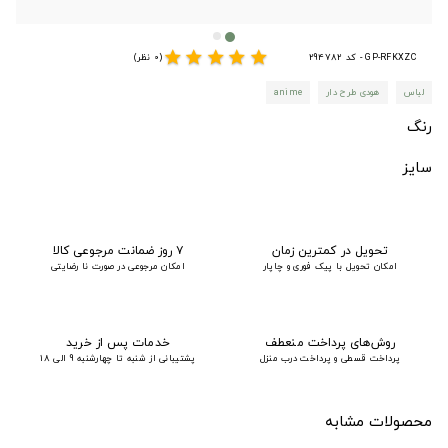
star
star
star
star
star
GP-RFKXZC - کد 294782
(0 نظر)
لباس
هودی طرح دار
anime
رنگ
سایز
تحویل در کمترین زمان
۷ روز ضمانت مرجوعی کالا
امکان تحویل با پیک فوری و چاپار
امکان مرجوعی در صورت نا رضایتی
روش‌های پرداخت منعطف
خدمات پس از خرید
پرداخت قسطی و پرداخت درب منزل
پشتیبانی از شنبه تا چهارشنبه 9 الی 18
محصولات مشابه