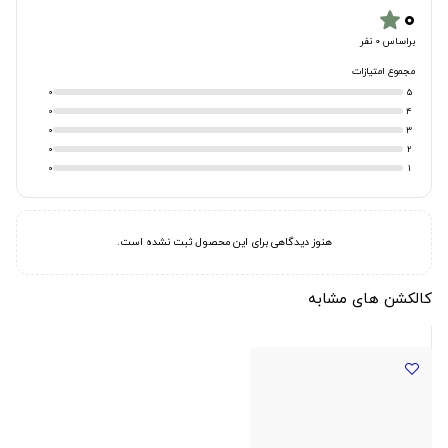
۰
star
براساس 0 نفر
مجموع امتیازات
0
5
0
4
0
3
0
2
0
1
هنوز دیدگاهی برای این محصول ثبت نشده است.
کالکشن های مشابه