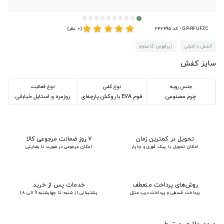
star
star
star
star
star
GP-RFUFZC - کد 242495
(0 نظر)
کفش و کتونی
ایرفورس کاستوم
سایز کفش
جنس رویه
نوع کفی
نوع فعالیت
چرم مصنوعی
فوم EVA با روکش پارچه‌ای
روزمره و استایل خیابانی
تحویل در کمترین زمان
۷ روز ضمانت مرجوعی کالا
امکان تحویل با پیک فوری و چاپار
امکان مرجوعی در صورت نا رضایتی
روش‌های پرداخت منعطف
خدمات پس از خرید
پرداخت قسطی و پرداخت درب منزل
پشتیبانی از شنبه تا چهارشنبه 9 الی 18
محصولات مرتبط