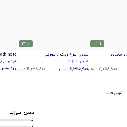
% 24
% 24
هودی طرح ریک و مورتی
death note هودی دث نوت ت
هودی طرح دار
هودی طرح د
,325,900
4,058,800
5,325,900
4,058,800
تومان
تومان
تومان
توضیحات
مجموع امتیازات
5
4