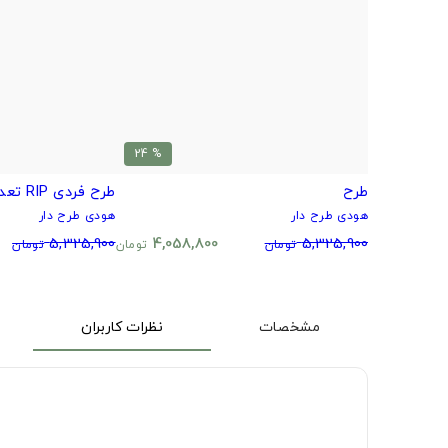
% 24
طرح
طرح فردی RIP تعداد محدود
هودی طرح دار
هودی طرح دار
5,325,900
4,058,800
5,325,900
تومان
تومان
تومان
مشخصات
نظرات کاربران