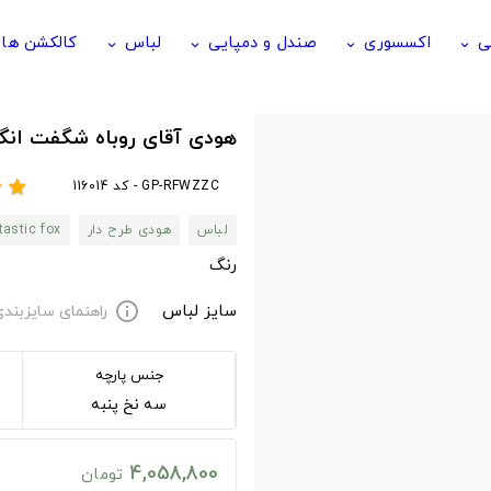
ی
اکسسوری
صندل و دمپایی
لباس
کالکشن ها
keyboard_arrow_down
keyboard_arrow_down
keyboard_arrow_down
keyboard_arrow_down
هودی آقای روباه شگفت انگیز طرح mr fox
GP-RFWZZC - کد 116014
r
star
لباس
هودی طرح دار
tastic fox
رنگ
سایز لباس
راهنمای سایزبند
info
جنس پارچه
سه نخ پنبه
4,058,800
تومان