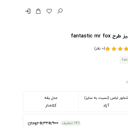
login
fantastic 
(0 نظر)
star
star
star
sta
fan
ی
تنخور لباس (نسبت به سایز)
مدل یقه
آزاد
کلاه‌دار
5,325,900 تومان
24٪ تخفیف