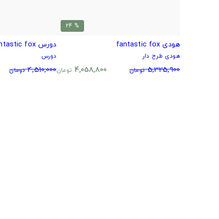
% 24
هودی fantastic fox
دورس fantastic fox
هودی طرح دار
دورس
4,510,000
4,058,800
5,325,900
تومان
تومان
تومان