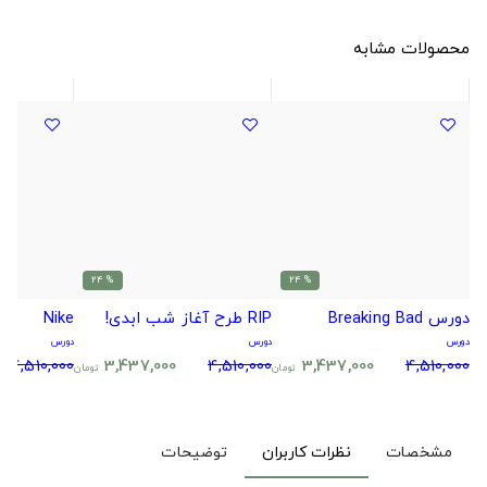
محصولات مشابه
% 24
% 24
دورس Breaking Bad
RIP طرح آغاز شب ابدی!
Nike
دورس
دورس
دورس
4,510,000
3,437,000
4,510,000
3,437,000
4,510,000
تومان
تومان
مشخصات
نظرات کاربران
توضیحات