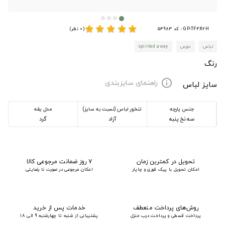
star
star
star
star
star
GP-TF4X2H - کد 54983
(0 نظر)
لباس
دورس
spirited away
رنگ
راهنمای سایزبندی
info
سایز لباس
جنس پارچه
تنخور لباس (نسبت به سایز)
مدل یقه
سه نخ پنبه
آزاد
گرد
تحویل در کمترین زمان
۷ روز ضمانت مرجوعی کالا
امکان تحویل با پیک فوری و چاپار
امکان مرجوعی در صورت نا رضایتی
روش‌های پرداخت منعطف
خدمات پس از خرید
پرداخت قسطی و پرداخت درب منزل
پشتیبانی از شنبه تا چهارشنبه 9 الی 18