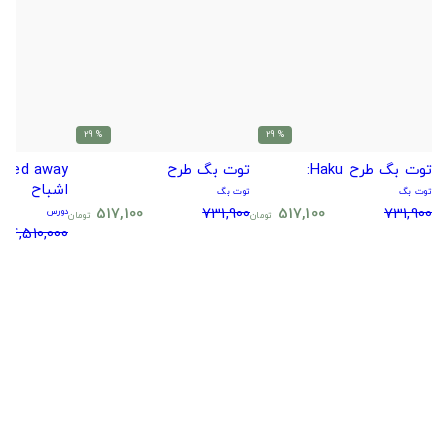
% 29
% 29
توت بگ طرح Haku:
توت بگ طرح
اشباح
توت بگ
توت بگ
517,100
731,900
517,100
731,900
دورس
تومان
تومان
4,510,000