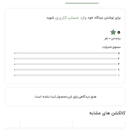
وارد حساب کاربری
برای نوشتن دیدگاه خود
شوید.
۰
star
براساس 0 نفر
مجموع امتیازات
0
5
0
4
0
3
0
2
0
1
هنوز دیدگاهی برای این محصول ثبت نشده است.
کالکشن های مشابه