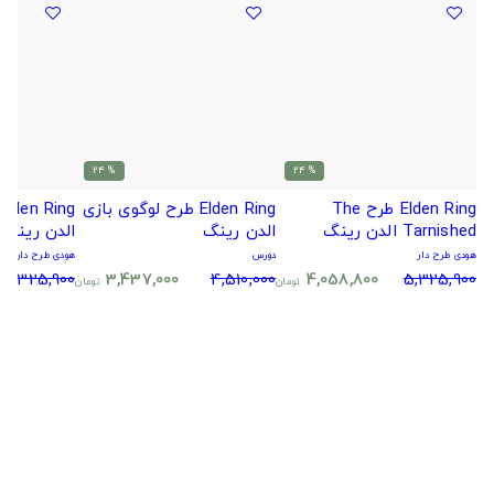
% 24
% 24
Elden Ring طرح The
Elden Ring طرح لوگوی بازی
Tarnished الدن رینگ
الدن رینگ
الدن رینگ
هودی طرح دار
دورس
هودی طرح دار
5,325,900
3,437,000
4,510,000
4,058,800
5,325,900
تومان
تومان