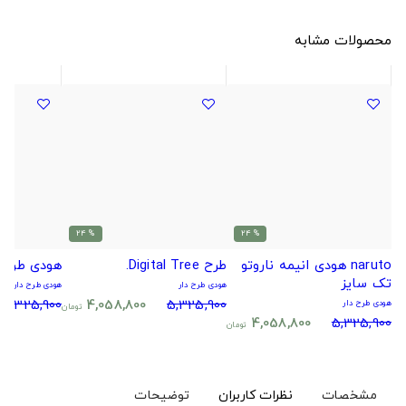
محصولات مشابه
% 24
% 24
naruto هودی انیمه ناروتو
طرح Digital Tree.
هودی طرح 
تک سایز
هودی طرح دار
هودی طرح دار
5,325,900
4,058,800
5,325,900
هودی طرح دار
تومان
4,058,800
5,325,900
تومان
مشخصات
نظرات کاربران
توضیحات