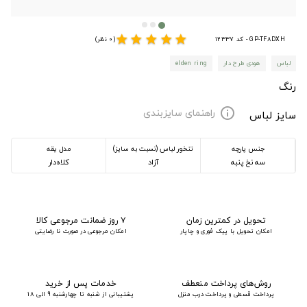
star
star
star
star
star
GP-TF8DXH - کد 12337
(0 نظر)
لباس
هودی طرح دار
elden ring
رنگ
راهنمای سایزبندی
info
سایز لباس
جنس پارچه
تنخور لباس (نسبت به سایز)
مدل یقه
سه نخ پنبه
آزاد
کلاه‌دار
تحویل در کمترین زمان
۷ روز ضمانت مرجوعی کالا
امکان تحویل با پیک فوری و چاپار
امکان مرجوعی در صورت نا رضایتی
روش‌های پرداخت منعطف
خدمات پس از خرید
پرداخت قسطی و پرداخت درب منزل
پشتیبانی از شنبه تا چهارشنبه 9 الی 18