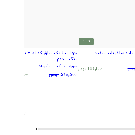
% 20
% 22
تادو ساق بلند سفید
جوراب نایک ساق کوتاه 3 تایی طرح و
ب
رنگ رندوم
م
جوراب نایک ساق کوتاه
0
156,100
مان
تومان
480,500
598,500
تومان
تومان
0