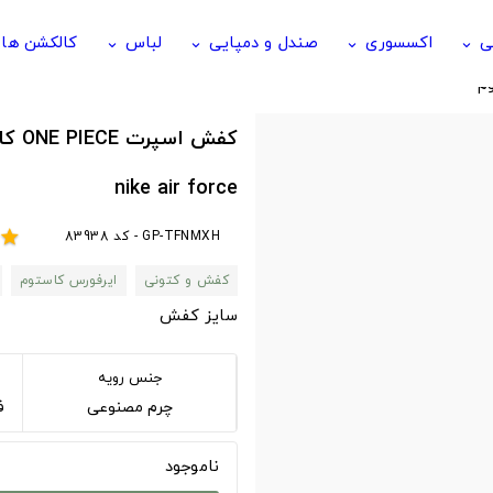
ی
اکسسوری
صندل و دمپایی
لباس
کالکشن ها
keyboard_arrow_down
keyboard_arrow_down
keyboard_arrow_down
keyboard_arrow_down
م
کفش 
nike air force
GP-TFNMXH - کد 83938
star
کفش و کتونی
ایرفورس کاستوم
سایز کفش
جنس رویه
چرم مصنوعی
فوم 
ناموجود