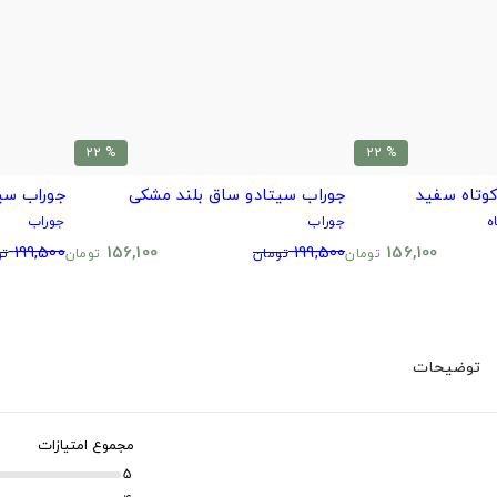
% 22
% 22
وتاه سفید
جوراب سیتادو ساق بلند مشکی
جوراب سی
ه
جوراب
جوراب
199,500
156,100
199,500
156,100
تومان
تومان
تومان
تو
توضیحات
مجموع امتیازات
5