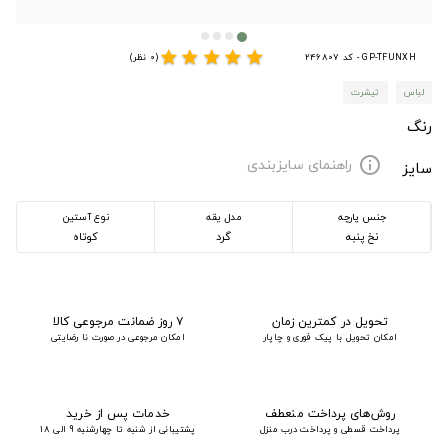
star
star
star
star
star
GP-TFUNXH - کد 246807
(0 نظر)
لباس
تیشرت
رنگ
راهنمای سایزبندی
info
سایز
جنس پارچه
مدل یقه
نوع آستین
نخ پنبه
گرد
کوتاه
تحویل در کمترین زمان
۷ روز ضمانت مرجوعی کالا
امکان تحویل با پیک فوری و چاپار
امکان مرجوعی در صورت نا رضایتی
روش‌های پرداخت منعطف
خدمات پس از خرید
پرداخت قسطی و پرداخت درب منزل
پشتیبانی از شنبه تا چهارشنبه 9 الی 18