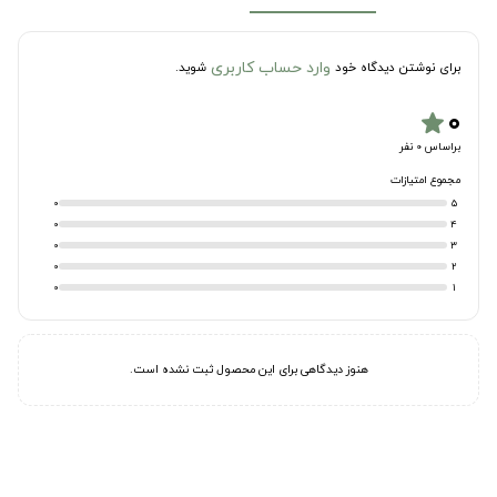
وارد حساب کاربری
برای نوشتن دیدگاه خود
شوید.
۰
star
براساس 0 نفر
مجموع امتیازات
0
5
0
4
0
3
0
2
0
1
هنوز دیدگاهی برای این محصول ثبت نشده است.