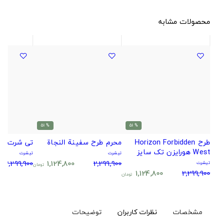
محصولات مشابه
% 51
% 51
طرح Horizon Forbidden
محرم طرح سفینة النجاة
تی شرت ک
West هورایزن تک سایز
تیشرت
تیشرت
2,299,900
1,124,800
2,299,900
تیشرت
تومان
1,124,800
2,299,900
تومان
مشخصات
نظرات کاربران
توضیحات